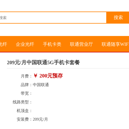
光纤
企业光纤
手机卡类
联通营业厅
联通随享WIF
209元/月中国联通5G手机卡套餐
￥ 200元预存
月费：
品牌：
中国联通
带宽：
线路类型：
机顶盒：
安装费：
209元/月